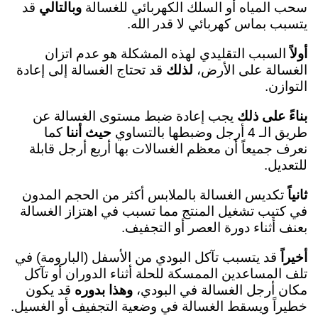
سحب المياه أو السلك الكهربائي للغسالة
وبالتالي
قد
يتسبب بماس كهربائي لا قدر الله.
أولاً
السبب التقليدي لهذه المشكلة هو عدم اتزان
الغسالة على الأرض،
لذلك
قد تحتاج الغسالة إلى إعادة
التوازن.
بناءً على ذلك
يجب إعادة ضبط مستوى الغسالة عن
طريق الـ 4 أرجل وضبطها بالتساوي
حيث أننا
كما
نعرف جميعاً أن معظم الغسالات بها أربع أرجل قابلة
للتعديل.
ثانياً
تكديس الغسالة بالملابس أكثر من الحجم المدون
في كتيب تشغيل المنتج مما تسبب في اهتزاز الغسالة
بعنف أثناء دورة العصر أو التجفيف.
أخيراً
قد يتسبب تآكل البودي من الأسفل (البارومة) في
تلف المساعدين الممسكة للحلة أثناء الدوران أو تآكل
مكان أرجل الغسالة في البودي،
وهذا بدوره
قد يكون
خطيراً ويسقط الغسالة في وضعية التجفيف أو الغسيل.