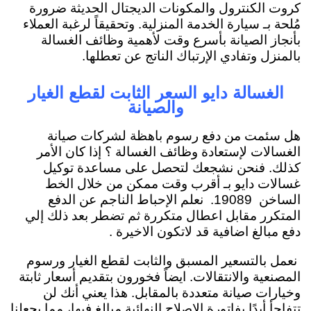
كروت الكنترول والمكونات الديجتال الحديثة ضرورة
مُلحة بـ سيارة الخدمة المنزلية. وتحقيقاً لرغبة العملاء
بأنجاز الصيانة بأسرع وقت لأهمية وظائف الغسالة
بالمنزل وتفادي الإرتباك الناتج عن تعطلها.
الغسالة دايو السعر الثابت لقطع الغيار
والصيانة
هل سئمت من دفع رسوم باهظة لشركات صيانة
الغسالات لإستعادة وظائف الغسالة ؟ إذا كان الأمر
كذلك. فنحن نشجعك لتحصل على مساعدة توكيل
غسالات دايو بـ أقرب وقت ممكن من خلال الخط
الساخن 19089. نعلم الإحباط الناجم عن الدفع
المتكرر مقابل اعطال متكررة ثم تضطر بعد ذلك إلي
دفع مبالغ اضافية قد لاتكون الاخيرة .
نعمل بالتسعير المسبق والثابت لقطع الغيار ورسوم
المصنعية والانتقالات. ايضاً فخورون بتقديم أسعار ثابتة
وخيارات صيانة متعددة بالمقابل. هذا يعني أنك لن
تتفاجأ أبدًا بفاتورة الإصلاح النهائية مبالغ فيها، مما يجعلنا