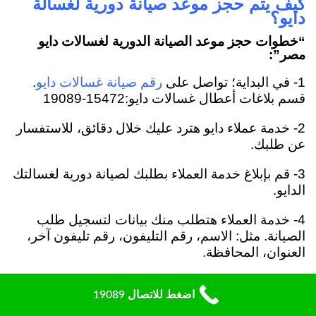
كيف يتم حجز موعد صيانة دورية لغسالة
دايو؟
“خطوات حجز موعد الصيانة الدورية لغسالات دايو
مصر”:
1- في البداية؛ تواصل على
.
رقم صيانة غسالات دايو
قسم بلاغات أعطال غسالات دايو:15472-19089
2- خدمة عملاء دايو هترد عليك خلال دقائق، للاستفسار
عن طلبك.
3- قم بإبلاغ خدمة العملاء بطلبك لصيانة دورية لغسالتك
الدايو.
4- خدمة العملاء هتطلب منك بيانات لتسجيل طلب
الصيانة. مثل: الاسم، رقم التليفون، رقم تليفون آخر،
العنوان، المحافظة.
5- هيتم إبلاغك بانتظار مكالمة من
مركز صيانة دايو
اضغط للاتصال 19089
.
وذلك لتحديد موعد زيارة مناسب.
مصر