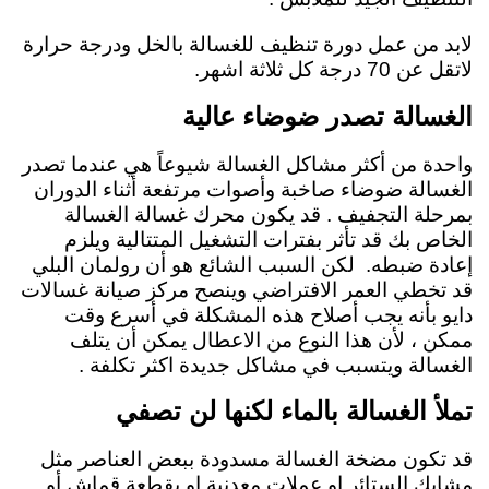
لابد من عمل دورة تنظيف للغسالة بالخل ودرجة حرارة
لاتقل عن 70 درجة كل ثلاثة اشهر.
الغسالة تصدر ضوضاء عالية
واحدة من أكثر مشاكل الغسالة شيوعاً هي عندما تصدر
الغسالة ضوضاء صاخبة وأصوات مرتفعة أثناء الدوران
بمرحلة التجفيف . قد يكون محرك غسالة الغسالة
الخاص بك قد تأثر بفترات التشغيل المتتالية ويلزم
إعادة ضبطه. لكن السبب الشائع هو أن رولمان البلي
قد تخطي العمر الافتراضي وينصح مركز صيانة غسالات
دايو بأنه يجب أصلاح هذه المشكلة في أسرع وقت
ممكن ، لأن هذا النوع من الاعطال يمكن أن يتلف
الغسالة ويتسبب في مشاكل جديدة اكثر تكلفة .
تملأ الغسالة بالماء لكنها لن تصفي
قد تكون مضخة الغسالة مسدودة ببعض العناصر مثل
مشابك الستائر او عملات معدنية او بقطعة قماش أو