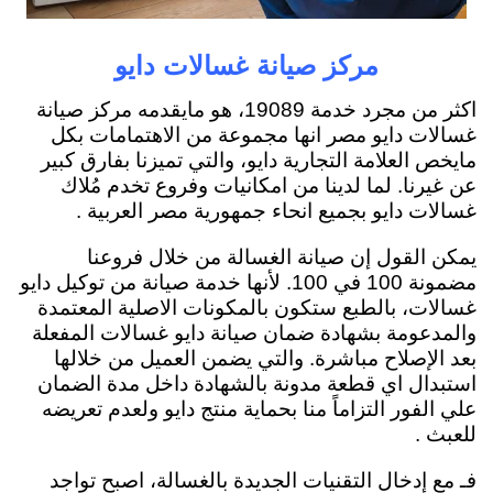
مركز صيانة غسالات دايو
اكثر من مجرد خدمة 19089، هو مايقدمه مركز صيانة
غسالات دايو مصر انها مجموعة من الاهتمامات بكل
مايخص العلامة التجارية دايو، والتي تميزنا بفارق كبير
عن غيرنا. لما لدينا من امكانيات وفروع تخدم مُلاك
غسالات دايو بجميع انحاء جمهورية مصر العربية .
يمكن القول إن صيانة الغسالة من خلال فروعنا
مضمونة 100 في 100. لأنها خدمة صيانة من توكيل دايو
غسالات، بالطبع ستكون بالمكونات الاصلية المعتمدة
والمدعومة بشهادة ضمان صيانة دايو غسالات المفعلة
بعد الإصلاح مباشرة. والتي يضمن العميل من خلالها
استبدال اي قطعة مدونة بالشهادة داخل مدة الضمان
علي الفور التزاماً منا بحماية منتج دايو ولعدم تعريضه
للعبث .
فـ مع إدخال التقنيات الجديدة بالغسالة، اصبح تواجد