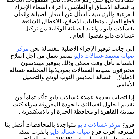
بـ غسالة الاطباق او الملابس ، اعرف اسماء الإجزاء
الفرعية والرئيسية ، اسأل عن اسعار الصيانة واثمان
قطع الغيار ، متطلبات الاصلاح، الاعطال الشائعة
بغسالات دايو مواعيد الصيانة الوقائية من توكيل
غسالات دايو بفصول العام .
إلى جانب توفير الإجزاء الاصلية للغسالة نحن
مركز
بمصر نعمل من اجل اصلاح
صيانة معتمد غسالات دايو
الغسالة بأقل وقت ممكن وذلك بتوفير مهندسون
محترفون لصيانة الغسالات بموديلاتها المختلفة غسالة
الاطباق ، غسالة الملابس التوب لودنج والتحميل
الأمامي .
إذا اتصلت بخدمة عملاء غسالات دايو .تأكد تماماً من
تقديم الحلول لغسالتك بالجودة المعروفة سواء كنت
بمدينة القاهرة او محافظة الجيزة او بالاسكندرية .
فروع
متواجدة بالمحافظات أتصل بنا
مركز غسالات دايو
لمعرفة أقرب فرع
بالقرب منك.
صيانة غسالة دايو
تحدث علي الخط الساخن 19089.لـ رقم
اصلاح