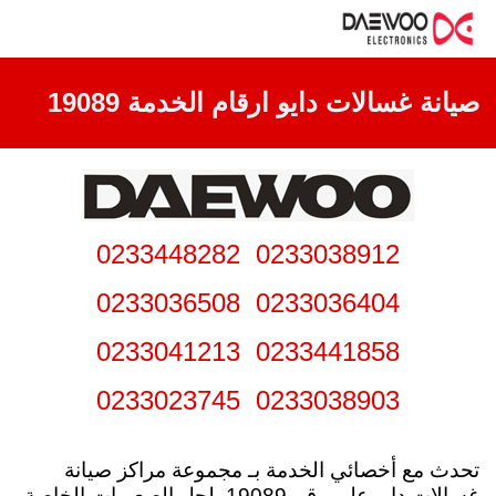
صيانة غسالات دايو ارقام الخدمة 19089
0233038912 0233448282
0233036404 0233036508
0233441858 0233041213
0233038903 0233023745
تحدث مع أخصائي الخدمة بـ مجموعة مراكز صيانة
غسالات دايو علي رقم 19089. لحل الصعوبات الخاصة