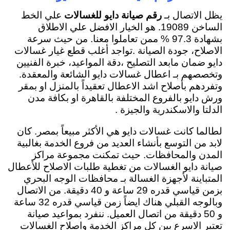
يظل الاتصال بـ
رقم صيانة دايو للغسالات
علي الخط
الساخن 19089. هو الخيار الافضل علي الاطلاق
بشهادة 97.3 % ممن تعاملوا معنا. من حيث سرعة
الاصلاح، جودة الصيانة .تواجد أغلب قطع غيار غسالات
دايو ضمان مابعد التصليح ،دقة المواعيد، خبرة الفنيين
وتخصصهم بـ اعطال غسالات دايو الشائعة والمعقدة.
وتفردهم بأصلاح اشد الاعطال تعقيداً بالمنزل او بمقر
ورش دايو بالفروع المختلفة بالقاهرة او بكافة مدن
الدلتا والاسكندرية والجيزة .
لطالما كانت غسالات دايو هي الأكثر مبيعاً بمصر. كان
لابد من التوسع بأنشاء العديد من فروع الخدمة بغالبية
المدن والمحافظات. حيث تمكنت مجموعة مراكز
صيانة دايو الغسالات من تغطية طلبات الاصلاح للأعطال
المتباينة لأجهزة الغسالة بـ محافظات الوجه البحري
بزمن قياسي قدره 29 ساعة و 40 دقيقة. من الاتصال
وبالوجه القبلي هناك ايضاً زمن قياسي قدره 32 ساعة
و 50 دقيقة من اتصال العميل. ننفرد بمواعيد صيانة
تعتبر الاسرع بين كل مراكز الخدمة واصلاح الغسالات