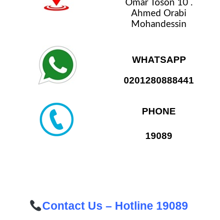
Omar Toson 10 .
Ahmed Orabi
Mohandessin
WHATSAPP
0201280888441
PHONE
19089
Contact Us – Hotline 19089