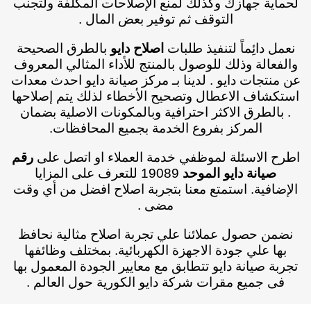
لحماية جهازك وكذلك لمنع الإصلاحات المكلفة ولتجنب
التوقف ثم توفير بعض المال .
نعمل دائِماً لتنفيذ طلبات
اصلاح دايو
بالطرق الصحيحة
والفعالة وذلك للوصول بالمنتج للأداء المثالي المعروف
عن منتجات دايو .
لدينا بـ مركز صيانة دايو احدث معدات
استكشاف الاعطال وتصحيح الأخطاء لذلك يتم إصلاحها
. بالطرق الاكثر احترافية وبالمكونات الاصلية بضمان
المركز بفروع الخدمة بجميع المحافظات.
اطرح الاسئلة لموظفي خدمة العملاء او اتصل على
رقم
صيانة دايو الموحد
19089
للتعرف على المزايا
الإضافية
.
استمتع معنا بتجربة اصلاح افضل من أي وقت
مضى .
نضمن حصول عملائنا علي تجربة اصلاح مثالية نحافظ
بها علي جودة الاجهزة الكهربائية. بمختلف وظائفها
تجربة صيانة دايو تتطابق مع معايير الجودة المعمول بها
فى جميع مقرات شركة دايو الكورية حول العالم .