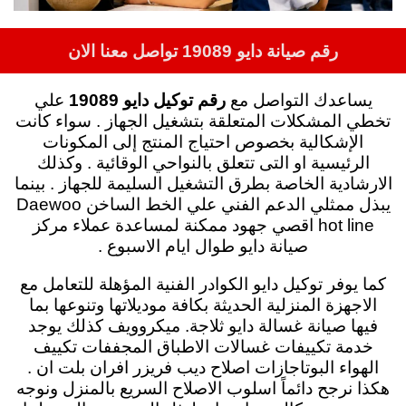
رقم صيانة دايو 19089 تواصل معنا الان
يساعدك التواصل مع
رقم توكيل دايو 19089
علي
تخطي المشكلات المتعلقة بتشغيل الجهاز .
سواء كانت
الإشكالية بخصوص احتياج المنتج إلى المكونات
الرئيسية او التى تتعلق بالنواحي الوقائية . وكذلك
الارشادية الخاصة بطرق التشغيل السليمة للجهاز .
بينما
يبذل ممثلي الدعم الفني علي الخط الساخن Daewoo
hot line اقصي جهود ممكنة لمساعدة عملاء مركز
صيانة دايو طوال ايام الاسبوع .
كما
يوفر توكيل دايو الكوادر الفنية المؤهلة للتعامل مع
الاجهزة المنزلية الحديثة بكافة موديلاتها وتنوعها بما
فيها صيانة غسالة دايو ثلاجة. ميكروويف كذلك يوجد
خدمة تكييفات غسالات الاطباق المجففات تكييف
الهواء البوتاجازات اصلاح ديب فريزر افران بلت ان .
هكذا
نرجح دائماً اسلوب الاصلاح السريع بالمنزل ونوجه