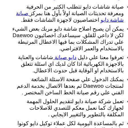
صيانة شاشات دايو تتطلب الكثير من الحرفية
ومعرفة تحديثات الصيانة اولاً بأول هنا بمركز
صيانة
اختصاصيون لاجهزة الشاشات فقط.
شاشة دايو
يمكن أن يصبح اصلاح شاشة دايو مربك بعض الشيء
لكن لا داعي للقلق. سيساعدك اخصائيون Daewoo
علي تدراك المشكلات بما فيها الاعطال المرتبطة
بالاستخدام والعمر الافتراضي.
تعرفوا معنا علي دليل
شاشات والعناية
دايو صيانة
بالاجهزة الكهربائية اذا كان لديك اي اسئلة تتعلق
بالاستخدام او الوقاية قبل حدوث الاعطال.
يمكنك الدخول علي صفحة الاسئلة الشائعة
لمنتجات Daewoo ثم بعدها الاتصال بخدمة الدعم
الفني علي رقم صيانة الخط الساخن المختصر .
تعمل شركة صيانة دايو لتقديم الحلول المهمة
لجهازك كما نعمل معكم للتصدي للاصلاحات
المكلفة بالتطوير والتغيير الايجابي .
ثم بالمساعدة اليومية لكل عملاء توكيل دايو كونوا