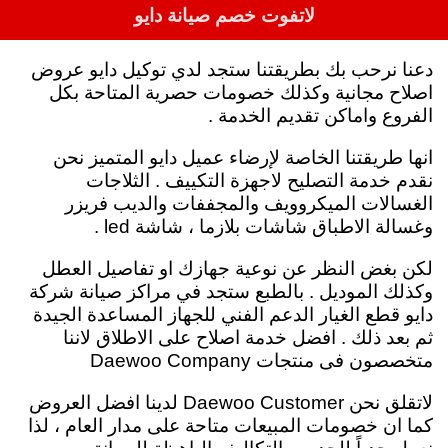
لاتفوت خصم صيانة دايو
دعنا نرحب بك بطريقتنا ستجد لدي توكيل دايو عروض
اصلاح مجانية وكذلك خصومات حصرية المتاحة بكل
الفروع واماكن تقديم الخدمة .
انها طريقتنا الخاصة لإرضاء عميل دايو المتميز نحن
نقدم خدمة التصليح لاجهزة التكييف . الثلاجات
الغسالات الميكروويف والمجففات والديب فريزر
وغسالة الاطباق شاشات بلازما ، شاشة led .
لكن بغض النظر عن نوعية جهازك او تفاصيل العطل
وكذلك الموديل . بالطبع ستجد في مراكز صيانة شركة
دايو قطع الغيار الدعم الفني للجهاز المساعدة الجيدة
ثم بعد ذلك . افضل خدمة اصلاح على الاطلاق لاننا
متخصصون فى منتجات Daewoo Company
لاتقلق نحن Daewoo Customer لدينا افضل العروض
كما ان خصومات المبيعات متاحة على مدار العام ، لذا