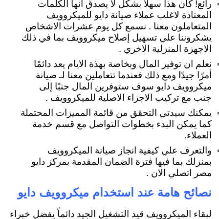
رائع! كان هذا سهلاً بشكل لا يصدق انها الكلمات
المعتادة لاغلب عملاء صيانة دايو للميكروويف
المتعاملون معنا . نسمع كل يوم عشرات الاشخاص
يشكروننا علي تسهيل إصلاح ميكروويف بما في ذلك
الاجهزة المنزلية الاخري .
نعلم ان توفير المال وبخاصة بهذة الايام يعد دائمًا
أمرًا جيدًا ومع ذلك فعندما تتعاملين معنا لـ صيانة
ميكروويف دايو سوف ستوفرين المال جنبًا إلى
جنب مع تركيب الاجزاء الاصلية للميكروويف .
يمكنك سيدتي التحقق من قائمة المميزات المحتملة
كما يمكن البدء بخطوات التواصل مع قسم خدمة
العملاء.
والتعرف علي كيفية انجاز صيانة الميكروويف
بمنزلك بما فيها فترة الضمان المقدمة بمركز دايو
مصر اتصلي الان .
نصائح هامة عند استخدام ميكروويف دايو
لبقاء الميكروويف قيد التشغيل الجيد دائماً يفضل خبراء