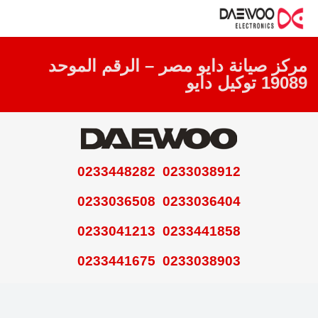
مركز صيانة دايو مصر – الرقم الموحد
19089 توكيل دايو
0233038912 0233448282
0233036404 0233036508
0233441858 0233041213
0233038903 0233441675