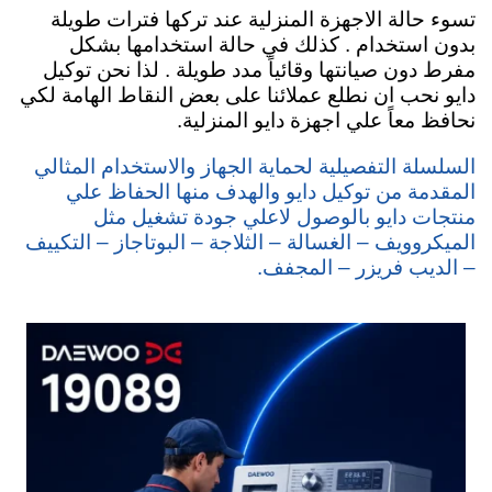
تسوء حالة الاجهزة المنزلية عند تركها فترات طويلة
بدون استخدام . كذلك في حالة استخدامها بشكل
مفرط دون صيانتها وقائياً مدد طويلة . لذا نحن توكيل
دايو نحب ان نطلع عملائنا على بعض النقاط الهامة لكي
نحافظ معاً علي اجهزة دايو المنزلية.
السلسلة التفصيلية لحماية الجهاز والاستخدام المثالي
المقدمة من توكيل دايو والهدف منها الحفاظ علي
منتجات دايو بالوصول لاعلي جودة تشغيل مثل
الميكروويف – الغسالة – الثلاجة – البوتاجاز – التكييف
– الديب فريزر – المجفف.