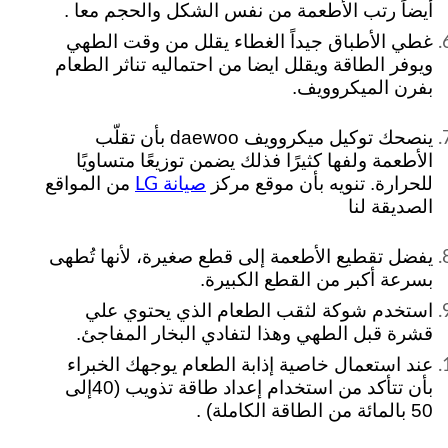
أيضاً رتب الأطعمة من نفس الشكل والحجم معا .
غطي الأطباق جيداً الغطاء يقلل من وقت الطهي
ويوفر الطاقة ويقلل ايضا من احتماليه تناثر الطعام
بفرن الميكروويف.
ينصحك توكيل ميكروويف daewoo بأن تقلّب
الأطعمة ولفها كثيرًا فذلك يضمن توزيعًا متساويًا
للحرارة. تنويه بأن موقع مركز
من المواقع
صيانة LG
الصديقة لنا
يفضل تقطيع الأطعمة إلى قطع صغيرة، لأنها تُطهى
بسرعة أكبر من القطع الكبيرة.
استخدم شوكة لثقب الطعام الذي يحتوي علي
قشرة قبل الطهي وهذا لتفادي البخار المفاجئ.
عند استعمال خاصية إذابة الطعام يوجهك الخبراء
بأن تتأكد من استخدام إعداد طاقة تذويب (40إلى
50 بالمائة من الطاقة الكاملة) .