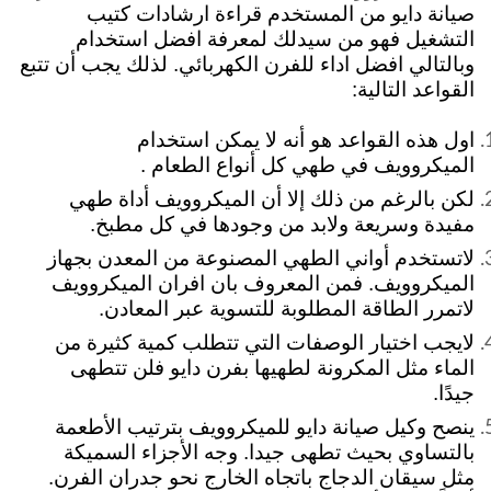
صيانة دايو من المستخدم قراءة ارشادات كتيب
التشغيل فهو من سيدلك لمعرفة افضل استخدام
وبالتالي افضل اداء للفرن الكهربائي. لذلك يجب أن تتبع
القواعد التالية:
اول هذه القواعد هو أنه لا يمكن استخدام
الميكروويف في طهي كل أنواع الطعام .
لكن بالرغم من ذلك إلا أن الميكروويف أداة طهي
مفيدة وسريعة ولابد من وجودها في كل مطبخ.
لاتستخدم أواني الطهي المصنوعة من المعدن بجهاز
الميكروويف. فمن المعروف بان افران الميكروويف
لاتمرر الطاقة المطلوبة للتسوية عبر المعادن.
لايجب اختيار الوصفات التي تتطلب كمية كثيرة من
الماء مثل المكرونة لطهيها بفرن دايو فلن تتطهى
جيدًا.
ينصح وكيل صيانة دايو للميكروويف بترتيب الأطعمة
بالتساوي بحيث تطهى جيدا. وجه الأجزاء السميكة
مثل سيقان الدجاج باتجاه الخارج
نحو جدران الفرن.