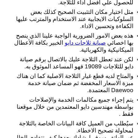
للحصول علي افضل اداء للثلاجة.
مثل اختيار مكان التثبيت الصحيح كذلك بعض
السلوكيات الايجابية عند الاستخدام والمترتب عليها
الكفاءة وتحسين الاداء.
هذه بعض الامور الضرورية الواجبة علينا الذي ينصح
بها اخصائي
الخبير بكافة الأعطال
صيانة ثلاجات دايو
الميكانيكية والكهربائية.
لكن عند تعطل الثلاجة عليك بالاتصال برقم صيانة
دايو للثلاجات 19089 فهو المساعد الموثوق به.
والمتاح لديه قطع غيار الثلاجة الاصلية كما ان هناك
ميزة الاسعار المخفضة ثم ضمان صيانة
خدمة
Daewoo المعتمدة.
يتم إجراء جميع مكالمات الخدمة والإصلاحات
بواسطة مهندسين دايو المعتمدين من خلال موقعنا
فقط .
سيُطلب من العميل كافة البيانات الخاصة بالثلاجة
لمحاولة تصحيح الاخطاء.
عبر الهاتف سوف ارشادك بعدها كيف تتفادي الخلل