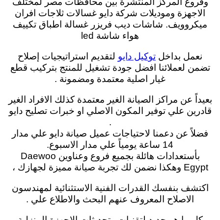
وفروع المركز المنتشرة بين محافظات مصر لمختلف
الاجهزة وموديلات شركة دايو غسالات ثلاجات افران
ميكروويف. شاشات ديب فريزر غسالة اطباق تكييف
هواء شاشة led
نعمل بداخل
لتقديم استراتيجيات إصلاح
توكيل دايو
تضمن لعملائنا افضل جودة تشغيل للمنتج بتركيب قطع
غيار اصلية معتمدة ومضمونة .
بعيداً عن مراكز الصيانة الغير معتمدة كذلك الافراد الغير
قادرين علي توفير المكون الاصلي او خبرات تصليح دايو
.
فضلاً عن دعمنا لاحتياجات عميل صيانة دايو علي مدار
14 ساعة يومياً علي مدار الاسبوع.
بأستعدادات هائلة بجميع فروع وعناوين
Daewoo
Egypt وهكذا
نضمن لك تجربة صيانة مميزة لجهازك ،
اكتشف بنفسك القدرات الفنية الاستثنائية لمهندسون
الاصلاح
المعروف عنهم البحث والاطلاع علي .
كل ما هو جديد لتقنيات وتحديثات الاجهزة المنزلية