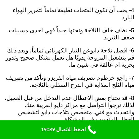
4- يجب أن تكون الفتحات نظيفة تماماً لتمرير الهواء
البارد
5- نظف خلف الثلاجة وتحتها جيداً فهي احدى مسببات
ضعف التبريد.
6- افصل ثلاجة دايوعن التيار الكهربائي تماماً، وبعد ذلك
قم بتشغيل المروحة يدويًا هل تعمل بشكل صحيح وتدور
بحرية ام عالقة في شيئ ما.
7- راجع خرطوم تصريف مياه الفريزر وتأكد من تصريف
مياه الثلج المذابة في الدرج
السفلي بالثلاجة.
8- قد تحتاج بعض الاعطال عدم التدخل من قبل العميل،
لذلك نرجوا التواصل مع مراكز دايو القريبة منك
والتحدث مع فني. متخصص بثلاجات دايو لتشخيص
العطل المتسبب في المشكلة.
اضغط للاتصال 19089
9- يمكنك التواصل عن طريق رقم هاتف دايو لصيانة