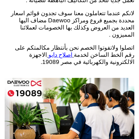
نعمل جدياً للحد من التكاليف الباهظة للصيانة .
لانكم عندما تتعاملون معنا سوف تجدون قوائم اسعار
محددة بجميع فروع ومراكز Daewoo مضاف اليها
العديد من العروض وكذلك بها الخصومات لعملائنا
المميزون .
اتصلوا ولاتفوتوا الخصم نحن بأنتظار مكالمتكم على
رقم الخط الساخن لخدمة
الاجهزة
اصلاح دايو
الالكترونية والكهربائية في مصر 19089.