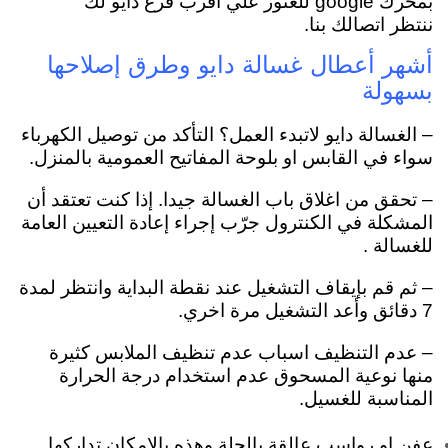
بمحرك google للعثور علي اقرب فرع دايو لك
ننتظر اتصالك بنا.
أشهر أعطال غسالة دايو وطرق إصلاحها
بسهولة
– الغسالة دايو لاتبدء العمل؟ التأكد من توصيل الكهرباء
سواء في القابس او بلوحة المفاتيح العمومية بالمنزل.
– تحقق من اغلاق باب الغسالة جيدا. إذا كنت تعتقد أن
المشكلة في الكنترول جرّب إجراء إعادة التعيين العامة
للغسالة .
– ثم قم بإيقاف التشغيل عند نقطة البداية وانتظر لمدة
7 دقائق وأعد التشغيل مرة اخري.
– عدم التنظيف اسباب عدم تنظيف الملابس كثيرة
منها نوعية المسحوق
عدم استخدام درجة الحرارة
المناسبة للغسيل.
عفن او رواسب عالقة بالحلة وهذه بالامكان تداركها